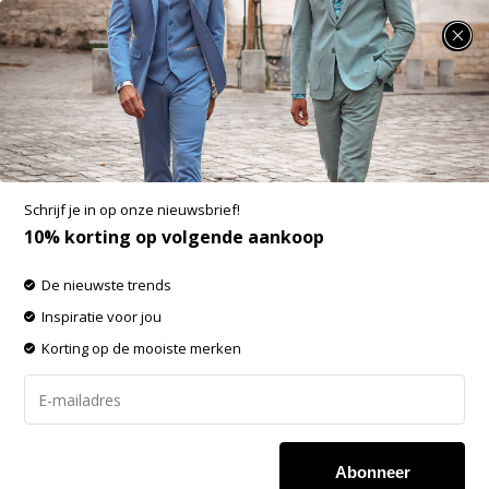
SUMMER SALE: 25% t/m 50% korting op heel veel zomerse items!
Fellows United Overhemd Korte Mouw Mini
Print Balls (41.6614 - 175)
Aan verlanglijst toevoegen
-60%
Schrijf je in op onze nieuwsbrief!
SALE
10% korting op volgende aankoop
De nieuwste trends
Inspiratie voor jou
Korting op de mooiste merken
Abonneer