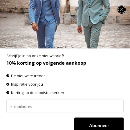
SUMMER SALE: 25% t/m 50% korting op heel veel zomerse items!
Fellows United Cardigan plated tuck knit
Green Moss (52.1121 - 173)
Aan verlanglijst toevoegen
-60%
Schrijf je in op onze nieuwsbrief!
SALE
10% korting op volgende aankoop
De nieuwste trends
Inspiratie voor jou
Korting op de mooiste merken
Abonneer