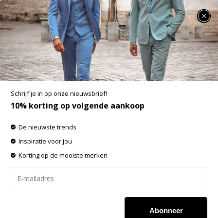
SUMMER SALE: 25% t/m 50% korting op heel veel zomerse items!
Fellows United Cardigan Fantasy Structure
Mid Grey (22.1105 - 121)
Aan verlanglijst toevoegen
-60%
Schrijf je in op onze nieuwsbrief!
SALE
10% korting op volgende aankoop
De nieuwste trends
Inspiratie voor jou
Korting op de mooiste merken
Abonneer