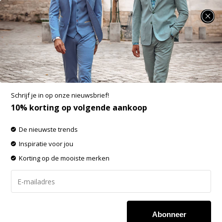
SUMMER SALE: 25% t/m 50% korting op heel veel zomerse items!
Dstrezzed Polo Korte Mouw Coral (202380 -
428)
Aan verlanglijst toevoegen
-60%
Schrijf je in op onze nieuwsbrief!
SALE
10% korting op volgende aankoop
De nieuwste trends
Inspiratie voor jou
Korting op de mooiste merken
Abonneer