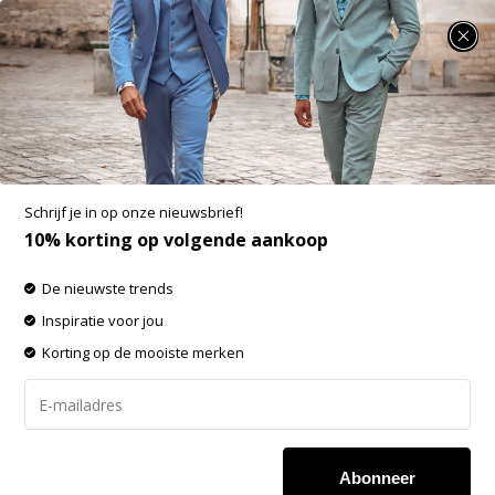
SUMMER SALE: 25% t/m 50% korting op heel veel zomerse items!
Dstrezzed Overhemd Print Bloemen Licht
Blauw (303220 - 625)
Aan verlanglijst toevoegen
-60%
Schrijf je in op onze nieuwsbrief!
SALE
10% korting op volgende aankoop
De nieuwste trends
Inspiratie voor jou
Korting op de mooiste merken
Abonneer