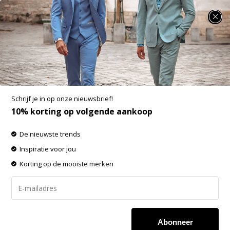
SUMMER SALE: 25% t/m 50% korting op heel veel zomerse items!
Dstrezzed Mock Neck Soft Cotton Melange
Silver Sand (405538 - 257)
Aan verlanglijst toevoegen
-60%
Schrijf je in op onze nieuwsbrief!
SALE
10% korting op volgende aankoop
De nieuwste trends
Inspiratie voor jou
Korting op de mooiste merken
Abonneer