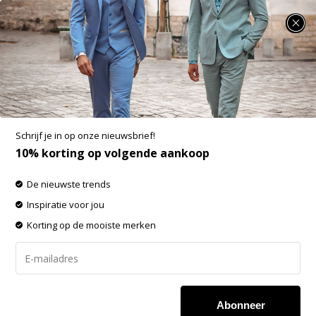
SUMMER SALE: 25% t/m 50% korting op heel veel zomerse items!
Dstrezzed Espadrilles Grafische Print
Navy/Wit (651010 - 104)
Aan verlanglijst toevoegen
-60%
Schrijf je in op onze nieuwsbrief!
SALE
10% korting op volgende aankoop
De nieuwste trends
Inspiratie voor jou
Korting op de mooiste merken
Abonneer