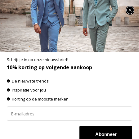
SUMMER SALE: 25% t/m 50% korting op heel veel zomerse items!
Dstrezzed Colbert Donker Grijs (111182 - 898)
Aan verlanglijst toevoegen
-60%
SALE
Schrijf je in op onze nieuwsbrief!
10% korting op volgende aankoop
De nieuwste trends
Inspiratie voor jou
Korting op de mooiste merken
Abonneer