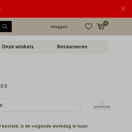
!
0
Inloggen
Onze winkels
Retourneren
:
0
0
 besteld, is de volgende werkdag in huis!