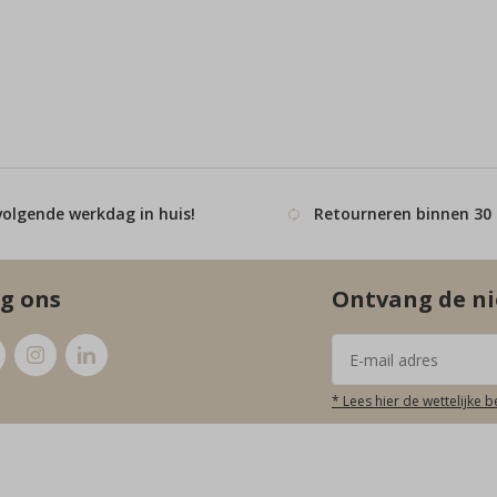
volgende werkdag in huis!
Retourneren binnen 30
g ons
Ontvang de ni
* Lees hier de wettelijke 