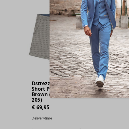
Dstrezzed Chino
Short Print Rosy
Brown (515078 -
205)
€ 69,95
Deliverytime