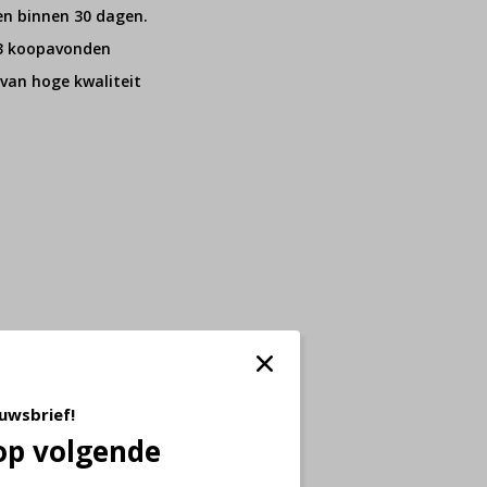
en binnen 30 dagen.
 3 koopavonden
van hoge kwaliteit
euwsbrief!
op volgende