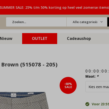
SUMMER SALE: 25% t/m 50% korting op heel veel zomerse items
Alle categorieën
Nieuw
OUTLET
Cadeaushop
 Brown (515078 - 205)
0
0
:
0
0
:
0
0
Maat:
*
-60%
SALE
Voor 23:59