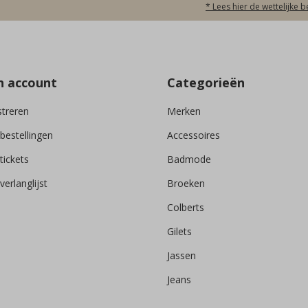
* Lees hier de wettelijke 
n account
Categorieën
streren
Merken
 bestellingen
Accessoires
tickets
Badmode
verlanglijst
Broeken
Colberts
Gilets
Jassen
Jeans