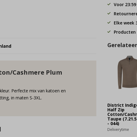
Voor 23:59
Retourner
Elke week
Producten 
Gerelatee
nland
Cotton/Cashmere Plum
mkleur. Perfecte mix van katoen en
tting, in maten S-3XL.
District Indig
Half Zip
Cotton/Cash
Taupe (7.21.5
- 044)
d
Deliverytime