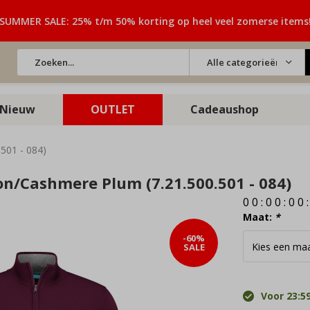
SUMMER SALE: 25% t/m 50% korting op heel veel zomerse items
Alle categorieën
Nieuw
OUTLET
Cadeaushop
.501 - 084)
ton/Cashmere Plum (7.21.500.501 - 084)
0
0
:
0
0
:
0
0
Maat:
*
-60%
SALE
Voor 23:59