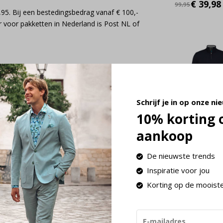
€ 39,98
99,95
,95. Bij een bestedingsbedrag vanaf € 100,-
 voor pakketten in Nederland is Post NL of
Schrijf je in op onze ni
10% korting 
District Indig
aankoop
Half Zip
Cotton/Cash
Navy (7.21.50
010)
De nieuwste trends
Deliverytime
Inspiratie voor jou
€ 39,98
99,95
Korting op de mooist