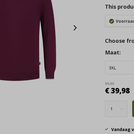
This produc
Voorraad
Choose fr
Maat:
99,95
€ 39,98
Vandaag v