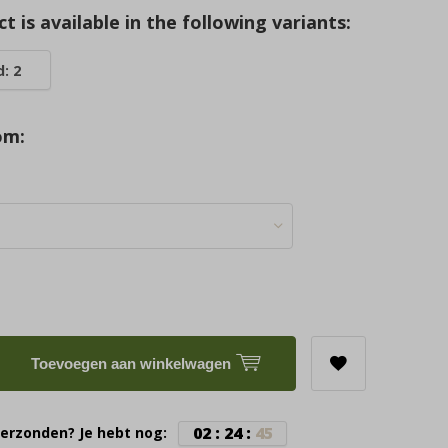
t is available in the following variants:
: 2
om:
Toevoegen aan winkelwagen
0
2
:
2
4
:
4
5
erzonden? Je hebt nog: