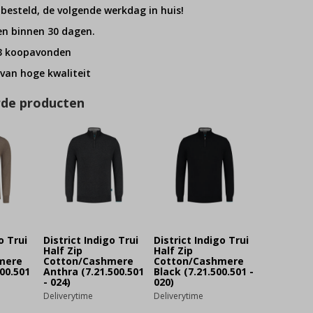
 besteld, de volgende werkdag in huis!
en binnen 30 dagen.
 3 koopavonden
van hoge kwaliteit
rde producten
o Trui
District Indigo Trui
District Indigo Trui
Half Zip
Half Zip
mere
Cotton/Cashmere
Cotton/Cashmere
00.501
Anthra (7.21.500.501
Black (7.21.500.501 -
- 024)
020)
Deliverytime
Deliverytime