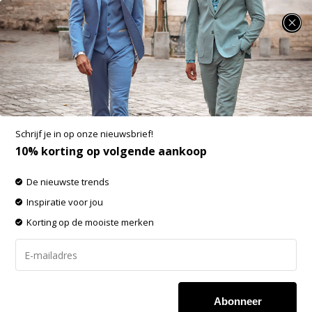
SUMMER SALE: 25% t/m 50% korting op heel veel zomerse items!
District Indigo T-shirt Crewneck Off White
(7.51.525.525 - 008)
Aan verlanglijst toevoegen
-60%
Schrijf je in op onze nieuwsbrief!
SALE
10% korting op volgende aankoop
De nieuwste trends
Inspiratie voor jou
Korting op de mooiste merken
Abonneer