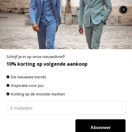
SUMMER SALE: 25% t/m 50% korting op heel veel zomerse items!
District Indigo Sweater Wit (7.12.300.305 -
007)
Aan verlanglijst toevoegen
-60%
Schrijf je in op onze nieuwsbrief!
SALE
10% korting op volgende aankoop
De nieuwste trends
Inspiratie voor jou
Korting op de mooiste merken
Abonneer