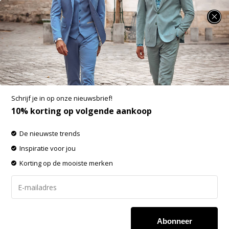
SUMMER SALE: 25% t/m 50% korting op heel veel zomerse items!
District Indigo Pique Performance Shirt Sand
(7.31.025.780 - 044)
Aan verlanglijst toevoegen
Schrijf je in op onze nieuwsbrief!
10% korting op volgende aankoop
De nieuwste trends
Inspiratie voor jou
Korting op de mooiste merken
Abonneer