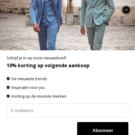
SUMMER SALE: 25% t/m 50% korting op heel veel zomerse items!
District Indigo Overhemd Print (7.12.026.746 -
307)
Aan verlanglijst toevoegen
Schrijf je in op onze nieuwsbrief!
10% korting op volgende aankoop
De nieuwste trends
Inspiratie voor jou
Korting op de mooiste merken
Abonneer