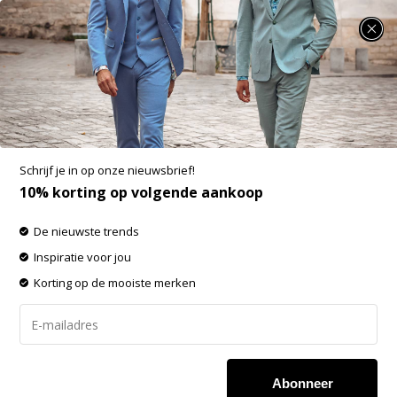
SUMMER SALE: 25% t/m 50% korting op heel veel zomerse items!
District Indigo Overhemd Pique Performance
Navy (7.31.025.780 - 010)
Aan verlanglijst toevoegen
Schrijf je in op onze nieuwsbrief!
10% korting op volgende aankoop
De nieuwste trends
Inspiratie voor jou
Korting op de mooiste merken
Abonneer