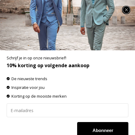
SUMMER SALE: 25% t/m 50% korting op heel veel zomerse items!
Distretto12 Colbert RUFINO rope
(C5UGA1558T0707DD000040 - rope)
Aan verlanglijst toevoegen
-60%
Schrijf je in op onze nieuwsbrief!
SALE
10% korting op volgende aankoop
De nieuwste trends
Inspiratie voor jou
Korting op de mooiste merken
Abonneer