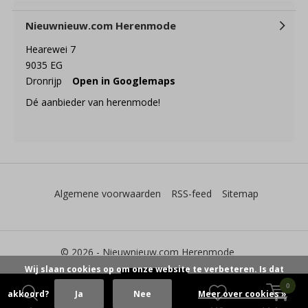
Nieuwnieuw.com Herenmode
Hearewei 7
9035 EG
Dronrijp
Open in Googlemaps
Dé aanbieder van herenmode!
Algemene voorwaarden
RSS-feed
Sitemap
© 2026 -
Nieuwnieuw.com Herenmode
Wij slaan cookies op om onze website te verbeteren. Is dat
0
akkoord?
Ja
Nee
Meer over cookies »