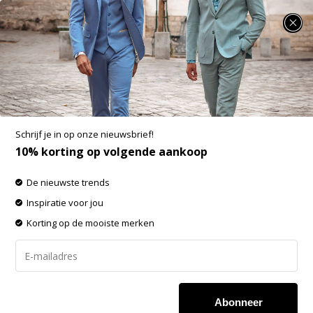
SUMMER SALE: 25% t/m 50% korting op heel veel zomerse items!
Bugatti Colbert Blauw (29371 - 49)
Aan verlanglijst toevoegen
-60%
SALE
Schrijf je in op onze nieuwsbrief!
10% korting op volgende aankoop
De nieuwste trends
Inspiratie voor jou
Korting op de mooiste merken
Abonneer