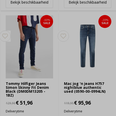
Bekijk beschikbaarheid
Bekijk beschikbaarheid
-60%
-20%
SALE
SALE
Tommy Hilfiger Jeans
Mac jog 'n jeans H757
Simon Skinny Fit Denim
nightblue authentic
Black (DM0DM13205 -
used (0590-00-0994LN)
1BZ)
€ 51,96
€ 95,96
129,90
119,95
Deliverytime
Deliverytime