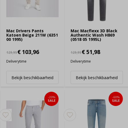
Mac Drivers Pants
Mac Macflexx 3D Black
Katoen Beige 211W (6351
Authentic Wash H869
00 1995)
(0518 05 1995L)
€ 103,96
€ 51,98
129,95
129,95
Deliverytime
Deliverytime
Bekijk beschikbaarheid
Bekijk beschikbaarheid
-20%
-60%
SALE
SALE