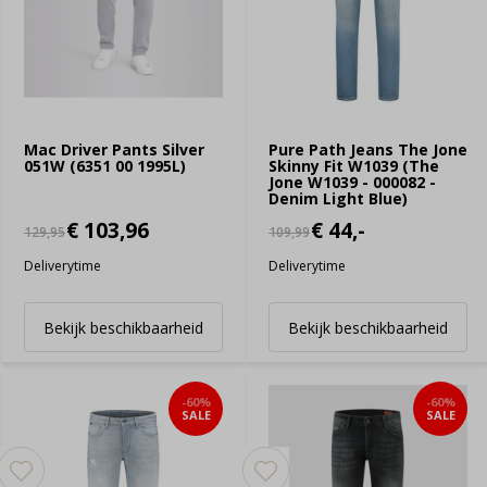
Mac Driver Pants Silver
Pure Path Jeans The Jone
051W (6351 00 1995L)
Skinny Fit W1039 (The
Jone W1039 - 000082 -
Denim Light Blue)
€ 103,96
€ 44,-
129,95
109,99
Deliverytime
Deliverytime
Bekijk beschikbaarheid
Bekijk beschikbaarheid
-60%
-60%
SALE
SALE