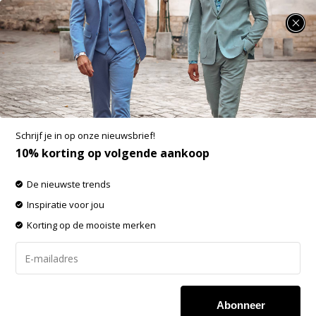
SUMMER SALE: 25% t/m 50% korting op heel veel zomerse items!
Spijkerbroeken
-60% op de gehele OUTLET!
Schrijf je in op onze nieuwsbrief!
Filters
Sorteren op:
10% korting op volgende aankoop
De nieuwste trends
-60%
-60%
Inspiratie voor jou
SALE
SALE
Korting op de mooiste merken
Abonneer