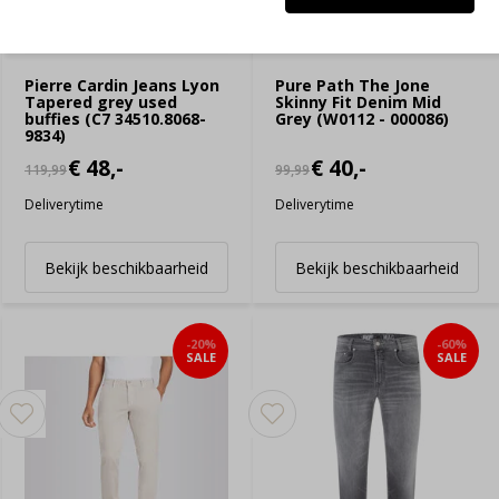
Pierre Cardin Jeans Lyon
Pure Path The Jone
Tapered grey used
Skinny Fit Denim Mid
buffies (C7 34510.8068-
Grey (W0112 - 000086)
9834)
€ 48,-
€ 40,-
119,99
99,99
Deliverytime
Deliverytime
Bekijk beschikbaarheid
Bekijk beschikbaarheid
-20%
-60%
SALE
SALE