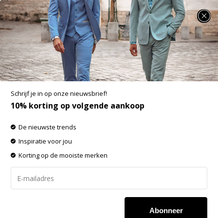
SUMMER SALE: 25% t/m 50% korting op heel veel zomerse items!
Baron Filou Pullover Filou CXLVII. Stone Grey
Aan verlanglijst toevoegen
-60%
SALE
Schrijf je in op onze nieuwsbrief!
10% korting op volgende aankoop
De nieuwste trends
Inspiratie voor jou
Korting op de mooiste merken
Abonneer