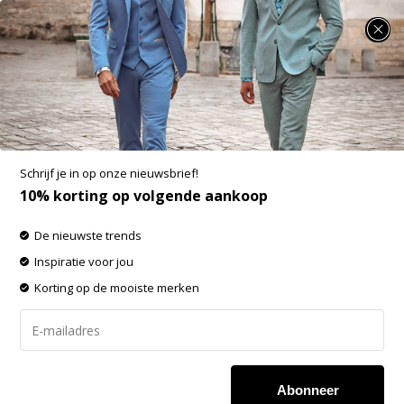
SUMMER SALE: 25% t/m 50% korting op heel veel zomerse items!
Baron Filou Hoodie Filou CL. Sand Brown
Aan verlanglijst toevoegen
-60%
SALE
Schrijf je in op onze nieuwsbrief!
10% korting op volgende aankoop
De nieuwste trends
Inspiratie voor jou
Korting op de mooiste merken
Abonneer