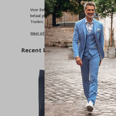
Voor België en Duitsland zijn de verzendkosten € 4
betaal je geen verzendkosten. Onze verzendpartner
Trunkrs.
Meer informatie
Recent bekeken