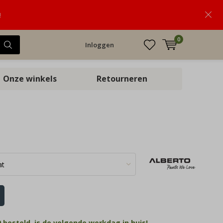
!
0
Inloggen
Onze winkels
Retourneren
 besteld, is de volgende werkdag in huis!