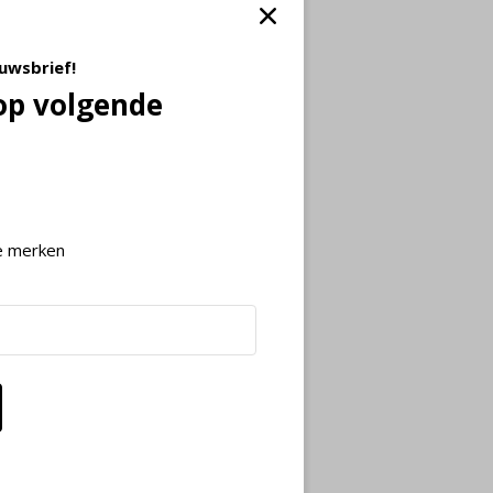
euwsbrief!
op volgende
e merken