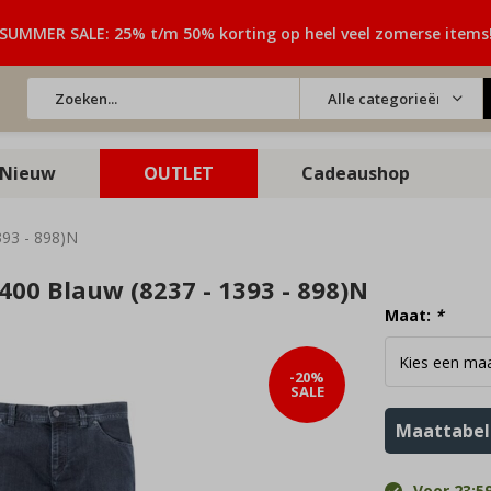
SUMMER SALE: 25% t/m 50% korting op heel veel zomerse items
Alle categorieën
Nieuw
OUTLET
Cadeaushop
393 - 898)N
400 Blauw (8237 - 1393 - 898)N
Maat:
*
-20%
SALE
Maattabel
Voor 23:59