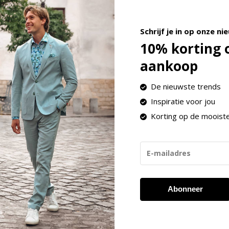
,95. Bij een bestedingsbedrag vanaf € 100,-
Schrijf je in op onze ni
 voor pakketten in Nederland is Post NL of
10% korting 
aankoop
De nieuwste trends
Inspiratie voor jou
Korting op de mooist
Abonneer