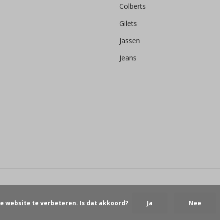
Colberts
Gilets
Jassen
Jeans
e website te verbeteren. Is dat akkoord?
Ja
Nee