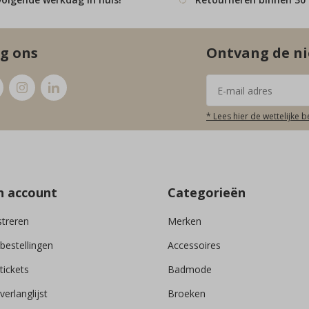
g ons
Ontvang de ni
* Lees hier de wettelijke 
n account
Categorieën
streren
Merken
 bestellingen
Accessoires
tickets
Badmode
verlanglijst
Broeken