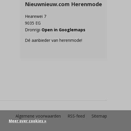
Nieuwnieuw.com Herenmode
Hearewei 7
9035 EG
Dronrijp
Open in Googlemaps
Dé aanbieder van herenmode!
Algemene voorwaarden
RSS-feed
Sitemap
Meer over cookies »