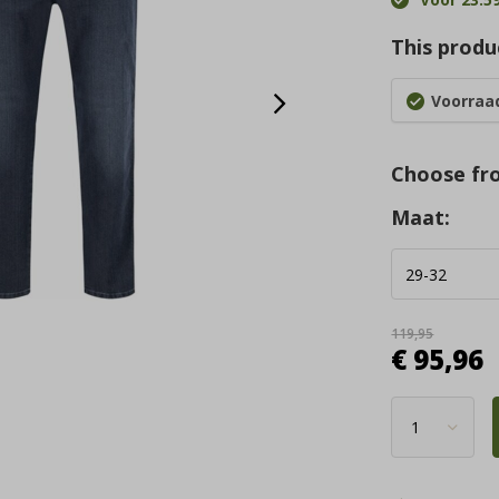
This produc
Voorraad
Choose fr
Maat:
119,95
€ 95,96