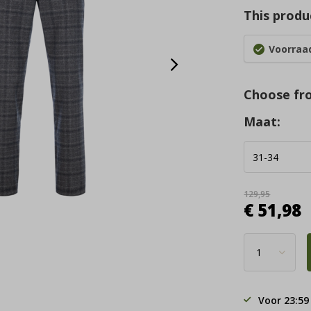
This produc
Voorraad
Choose fr
Maat:
129,95
€ 51,98
Voor 23:59