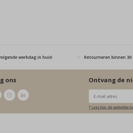
volgende werkdag in huis!
Retourneren binnen 30
g ons
Ontvang de ni
* Lees hier de wettelijke 