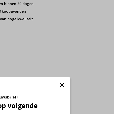
en binnen 30 dagen.
 3 koopavonden
van hoge kwaliteit
euwsbrief!
op volgende