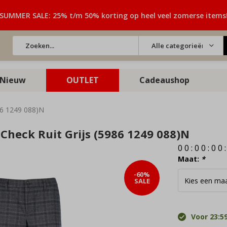
SUMMER SALE: 25% t/m 50% korting op heel veel zomerse items
Alle categorieën
Nieuw
OUTLET
Cadeaushop
86 1249 088)N
Check Ruit Grijs (5986 1249 088)N
0
0
:
0
0
:
0
0
Maat:
*
-60%
SALE
Voor 23:59