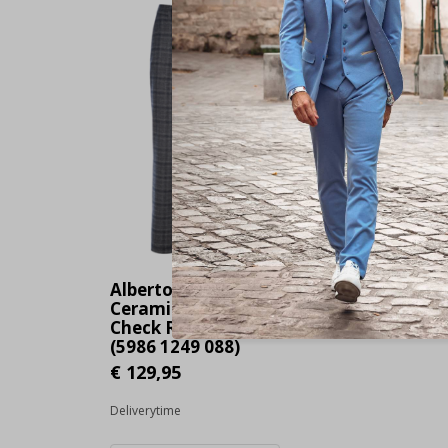
Alberto Chino Lou
Ceramica Soft
Check Ruit Grijs
(5986 1249 088)
€ 129,95
Deliverytime