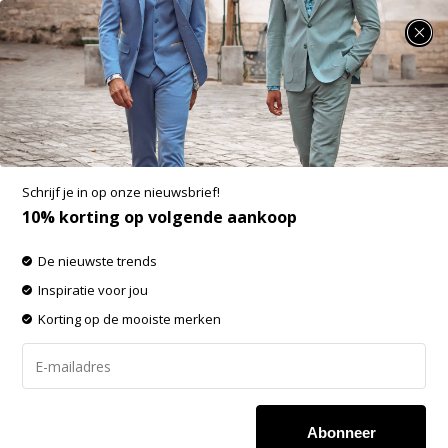
SUMMER SALE: 25% t/m 50% korting op heel veel zomerse items!
Alan Red Boxershort Lasting 1Pack Wit
(7001/1)
Aan verlanglijst toevoegen
-20%
Schrijf je in op onze nieuwsbrief!
SALE
10% korting op volgende aankoop
De nieuwste trends
Inspiratie voor jou
Korting op de mooiste merken
Abonneer