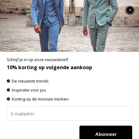
SUMMER SALE: 25% t/m 50% korting op heel veel zomerse items!
A Fish Named Fred Polo Art Nouveau Thyme
(33.301 - 312)
Aan verlanglijst toevoegen
-50%
Schrijf je in op onze nieuwsbrief!
SALE
10% korting op volgende aankoop
De nieuwste trends
Inspiratie voor jou
Korting op de mooiste merken
Abonneer