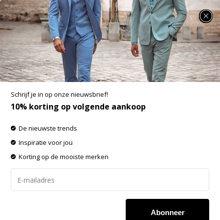
SUMMER SALE: 25% t/m 50% korting op heel veel zomerse items!
A Fish Named Fred Overhemd Shirt Graphic
Fish Multicolor Green (33.019 - 072)
Aan verlanglijst toevoegen
-50%
Schrijf je in op onze nieuwsbrief!
SALE
10% korting op volgende aankoop
De nieuwste trends
Inspiratie voor jou
Korting op de mooiste merken
Abonneer