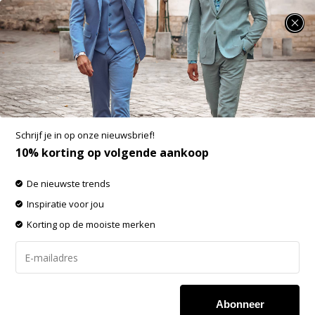
SUMMER SALE: 25% t/m 50% korting op heel veel zomerse items!
A Fish Named Fred Overhemd Delfts Blue F
Classics Blue (9882 - 604)N
Aan verlanglijst toevoegen
Schrijf je in op onze nieuwsbrief!
10% korting op volgende aankoop
De nieuwste trends
Inspiratie voor jou
Korting op de mooiste merken
Abonneer