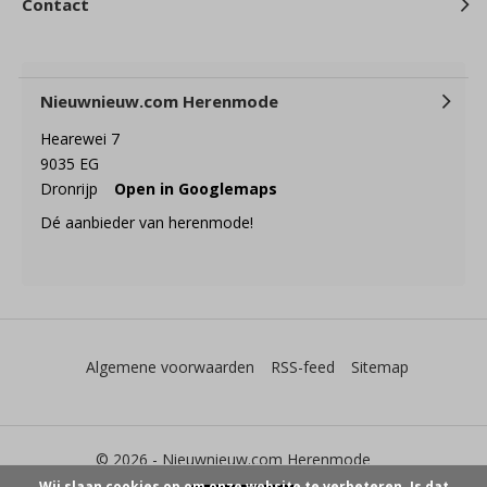
Contact
Nieuwnieuw.com Herenmode
Hearewei 7
9035 EG
Dronrijp
Open in Googlemaps
Dé aanbieder van herenmode!
Algemene voorwaarden
RSS-feed
Sitemap
© 2026 -
Nieuwnieuw.com Herenmode
Wij slaan cookies op om onze website te verbeteren. Is dat