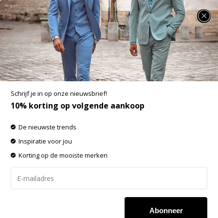
SUMMER SALE: 25% t/m 50% korting op heel veel zomerse items!
Producten getagd met PURE
-60% op de gehele OUTLET!
Schrijf je in op onze nieuwsbrief!
Filters
Sorteren op:
10% korting op volgende aankoop
De nieuwste trends
Inspiratie voor jou
Korting op de mooiste merken
Abonneer