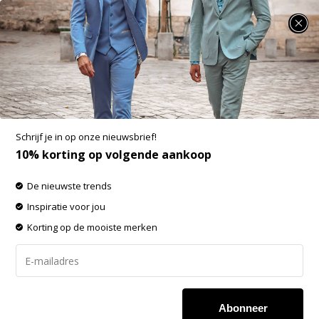
SUMMER SALE: 25% t/m 50% korting op heel veel zomerse items!
Producten getagd met Pure Shirts
-60% op de gehele OUTLET!
Schrijf je in op onze nieuwsbrief!
Filters
Sorteren op:
10% korting op volgende aankoop
De nieuwste trends
Inspiratie voor jou
Korting op de mooiste merken
Abonneer