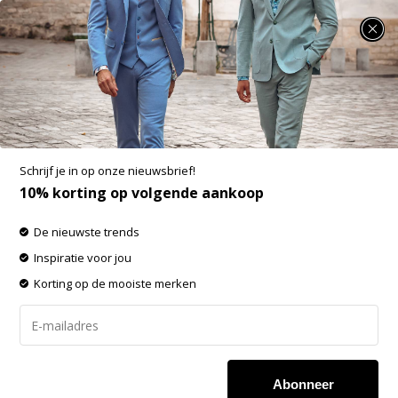
SUMMER SALE: 25% t/m 50% korting op heel veel zomerse items!
Fellows United Half Zip Pullover Premium
Light Blue (61.1143 - 119)
Aan verlanglijst toevoegen
-50%
Schrijf je in op onze nieuwsbrief!
SALE
10% korting op volgende aankoop
De nieuwste trends
Inspiratie voor jou
Korting op de mooiste merken
Abonneer