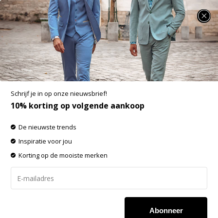
SUMMER SALE: 25% t/m 50% korting op heel veel zomerse items!
Fellows United Half Zip Pullover Premium
Green (61.1143 - 178)
Aan verlanglijst toevoegen
-50%
Schrijf je in op onze nieuwsbrief!
SALE
10% korting op volgende aankoop
De nieuwste trends
Inspiratie voor jou
Korting op de mooiste merken
Abonneer