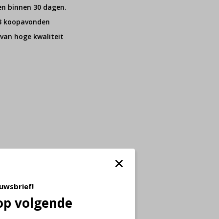
en binnen 30 dagen.
 3 koopavonden
van hoge kwaliteit
euwsbrief!
op volgende