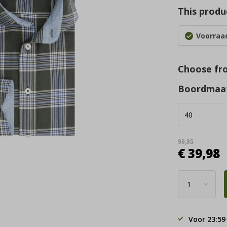
This produc
Voorraad
Choose fr
Boordmaa
99,95
€ 39,98
Voor 23:59