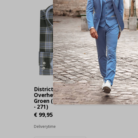
District Indigo
Overhemd Ruit
Groen (7.12.056.736
- 271)
€ 99,95
Deliverytime