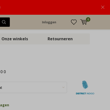
!
0
Inloggen
Onze winkels
Retourneren
:
0
0
dagen