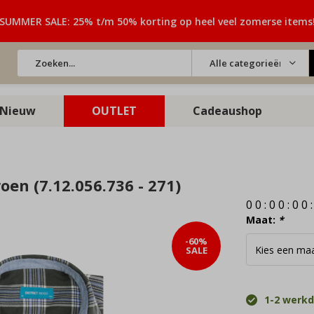
SUMMER SALE: 25% t/m 50% korting op heel veel zomerse items
Alle categorieën
Nieuw
OUTLET
Cadeaushop
oen (7.12.056.736 - 271)
0
0
:
0
0
:
0
0
Maat:
*
-60%
SALE
1-2 werk