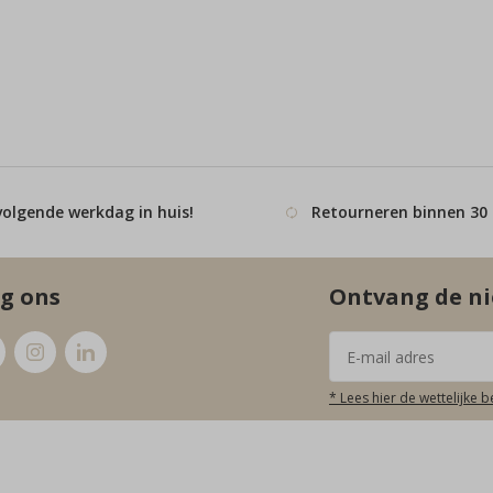
volgende werkdag in huis!
Retourneren binnen 30
g ons
Ontvang de ni
* Lees hier de wettelijke 