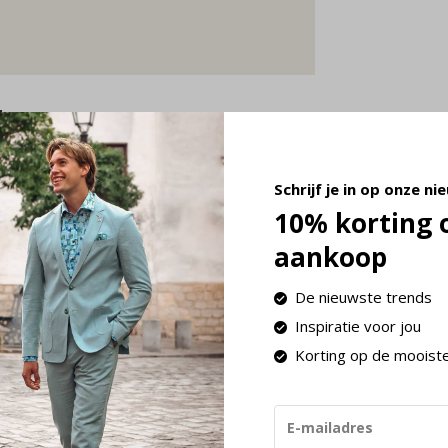
d
,95. Bij een bestedingsbedrag vanaf € 100,-
Schrijf je in op onze ni
 voor pakketten in Nederland is Post NL of
10% korting 
aankoop
De nieuwste trends
Inspiratie voor jou
Korting op de mooist
)