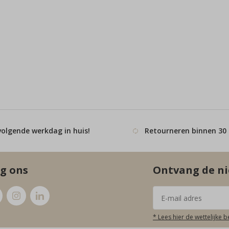
volgende werkdag in huis!
Retourneren binnen 30
g ons
Ontvang de ni
* Lees hier de wettelijke 