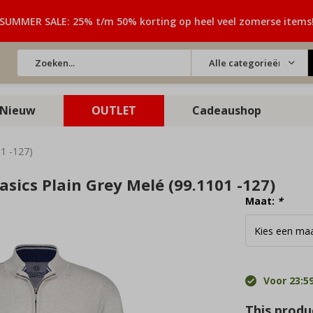
SUMMER SALE: 25% t/m 50% korting op heel veel zomerse items
Alle categorieën
Nieuw
OUTLET
Cadeaushop
01 -127)
asics Plain Grey Melé (99.1101 -127)
Maat:
*
Voor 23:59
This produc