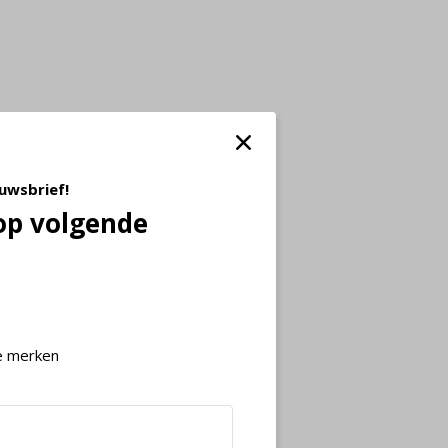
euwsbrief!
op volgende
e merken