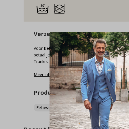
Verzending naar het buitenlan
Voor België en Duitsland zijn de verzendkosten € 4
betaal je geen verzendkosten. Onze verzendpartner
Trunkrs.
Meer informatie
Product tags
Fellows United
(179)
SS23
(808)
Vesten
(168