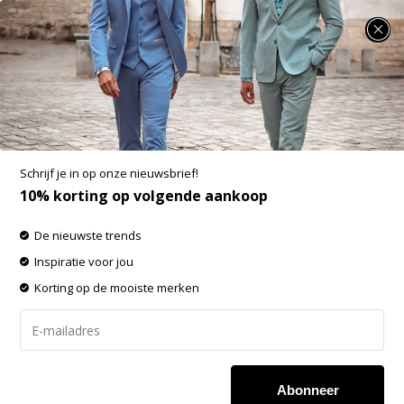
SUMMER SALE: 25% t/m 50% korting op heel veel zomerse items!
Fellows United Polo Plain Pique White
(99.3601 - 104)
Aan verlanglijst toevoegen
-60%
Schrijf je in op onze nieuwsbrief!
SALE
10% korting op volgende aankoop
De nieuwste trends
Inspiratie voor jou
Korting op de mooiste merken
Abonneer