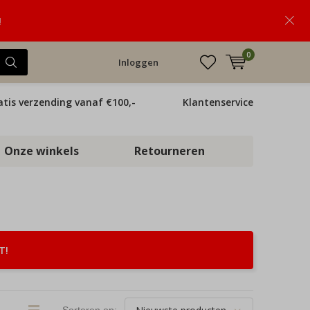
!
0
Inloggen
atis verzending vanaf €100,-
Klantenservice
Onze winkels
Retourneren
T!