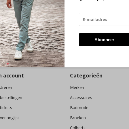
g ons
Ontvang de ni
Abonneer
* Lees hier de wettelijke 
n account
Categorieën
streren
Merken
 bestellingen
Accessoires
tickets
Badmode
verlanglijst
Broeken
Colberts