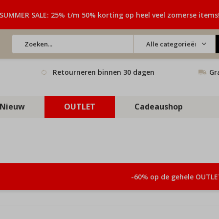
SUMMER SALE: 25% t/m 50% korting op heel veel zomerse items
Alle categorieën
Retourneren binnen 30 dagen
Gr
Nieuw
OUTLET
Cadeaushop
-60% op de gehele OUTLE