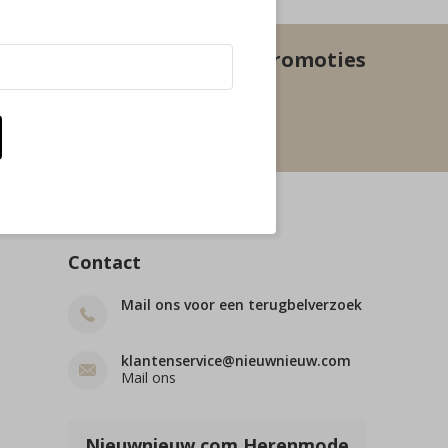
euwste aanbiedingen en promoties
Abonneer
beperkingen
Contact
Mail ons voor een terugbelverzoek
klantenservice@nieuwnieuw.com
Mail ons
Nieuwnieuw.com Herenmode