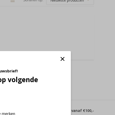
Sorteren op:
euwsbrief!
op volgende
 dagen
Gratis verzending vanaf €100,-
e merken