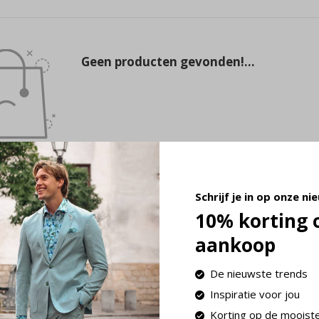
Geen producten gevonden!...
Schrijf je in op onze ni
10% korting 
aankoop
De nieuwste trends
Inspiratie voor jou
volgende werkdag in huis!
Retourneren binnen 30
Korting op de mooist